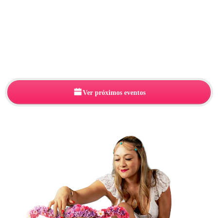
Y Transformación
Femenina
Experiencias profundas para liberar cargas emocionales y
reconectar con tu esencia femenina.
Ver próximos eventos
+10,000 mujeres
han participado