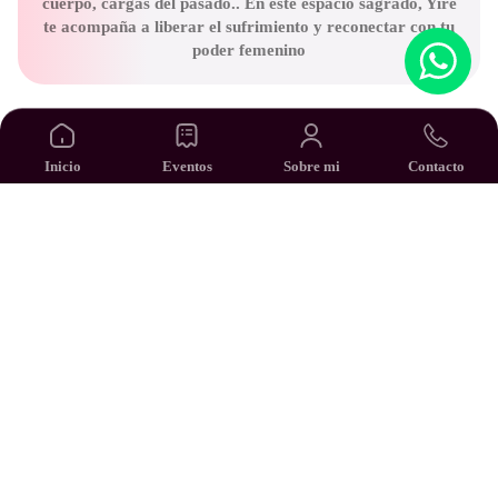
cuerpo, cargas del pasado.. En este espacio sagrado, Yire
te acompaña a liberar el sufrimiento y reconectar con tu
poder femenino
Próximo Retiro
Inicio
Eventos
Sobre mi
Contacto
PRÓXIMO RETIRO